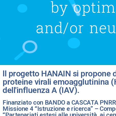
by optim
and/or neu
ll progetto HANAIN si propone di 
proteine virali emoagglutinina 
dell'influenza A (IAV).
Finanziato con BANDO a CASCATA PNRR
Missione 4 “Istruzione e ricerca” – Compo
“Partenariati estesi alle università, ai cen