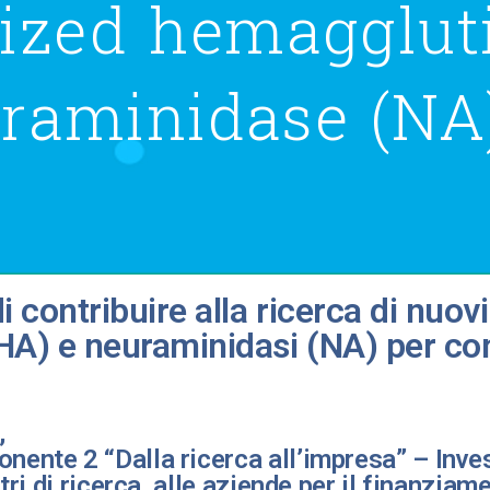
ized hemagglut
raminidase (NA)
contribuire alla ricerca di nuovi 
(HA) e neuraminidasi (NA) per co
,
nente 2 “Dalla ricerca all’impresa” – Inve
tri di ricerca, alle aziende per il finanziame