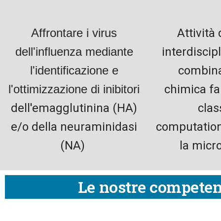
Affrontare i virus
Attività 
dell'influenza mediante
interdiscip
l'identificazione e
combina
l'ottimizzazione di inibitori
chimica f
dell'emagglutinina (HA)
clas
e/o della neuraminidasi
computation
(NA) ​
la micr
Le nostre competen