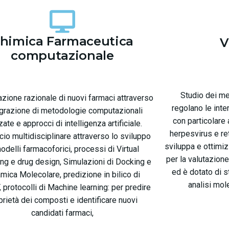
himica Farmaceutica
V
computazionale
Studio dei m
zione razionale di nuovi farmaci attraverso
regolano le inte
tegrazione di metodologie computazionali
con particolare 
ate e approcci di intelligenza artificiale.
herpesvirus e ret
io multidisciplinare attraverso lo sviluppo
sviluppa e ottimiz
odelli farmacoforici, processi di Virtual
per la valutazione
ng e drug design, Simulazioni di Docking e
ed è dotato di 
mica Molecolare, predizione in bilico di
analisi mole
protocolli di Machine learning: per predire
prietà dei composti e identificare nuovi
candidati farmaci,