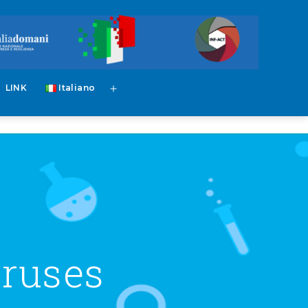
LINK
Italiano
iruses