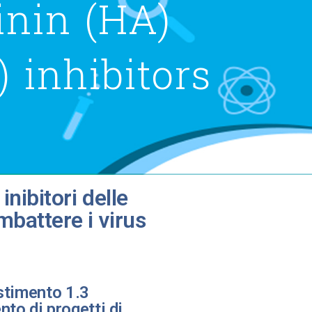
inin (HA)
 inhibitors
inibitori delle
mbattere i virus
stimento 1.3
nto di progetti di